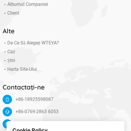
Albumul Companiei
Client
Alte
De Ce Să Alegeți WTEYA?
Caz
Știri
Harta Site-Ului
Contactaţi-ne
+86-18925598087
+86-0769-2863 6053
info@wteya.com
Cookie Policy