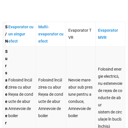
S
Evaporator cu
Multi-
Evaporator T
Evaporator
/
un singur
evaporator cu
VR
MVR
N
efect
efect
S
u
r
Folosind ener
s
gie electrică,
a
Folosind încăl
Folosind încăl
Nevoie mare-
nu estenevoie
d
zirea cu abur
zirea cu abur
abur sub pres
de rețea de co
e
Rețea de cond
Rețea de cond
iune pentru a
nducte de ab
e
ucte de abur
ucte de abur
conduce,
ur
n
Amnevoie de
Amnevoie de
Amnevoie de
sistem de circ
e
boiler
boiler
boiler
ulație în buclă
r
închisă