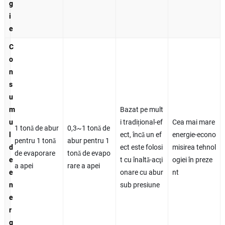
g
i
e
C
o
n
s
u
m
Bazat pe mult
u
i tradițional-ef
Cea mai mare
1 tonă de abur
0,3~1 tonă de
l
ect, încă un ef
energie-econo
pentru 1 tonă
abur pentru 1
d
ect este folosi
misirea tehnol
de evaporare
tonă de evapo
e
t cu înaltă-acţi
ogiei în preze
a apei
rare a apei
e
onare cu abur
nt
n
sub presiune
e
r
g