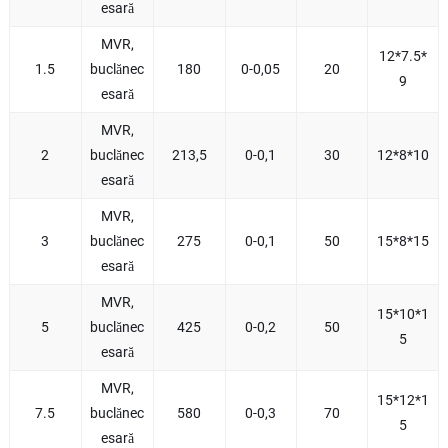
esară
MVR,
12*7.5*
1.5
buclănec
180
0-0,05
20
9
esară
MVR,
2
buclănec
213,5
0-0,1
30
12*8*10
esară
MVR,
3
buclănec
275
0-0,1
50
15*8*15
esară
MVR,
15*10*1
5
buclănec
425
0-0,2
50
5
esară
MVR,
15*12*1
7.5
buclănec
580
0-0,3
70
5
esară