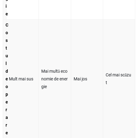
i
e
C
o
s
t
u
l
d
Mai multă eco
Cel mai scăzu
e
Mult mai sus
nomie de ener
Mai jos
t
o
gie
p
e
r
a
r
e