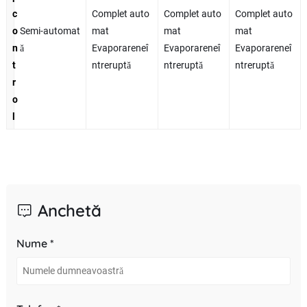
c
Complet auto
Complet auto
Complet auto
o
Semi-automat
mat
mat
mat
n
ă
Evaporareneî
Evaporareneî
Evaporareneî
t
ntreruptă
ntreruptă
ntreruptă
r
o
l
Anchetă
Nume *