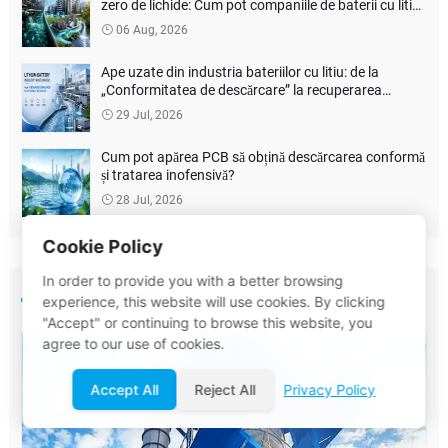
zero de lichide: Cum pot companiile de baterii cu litiu
să reducă costurile de tratare a mediului?
06 Aug, 2026
Ape uzate din industria bateriilor cu litiu: de la
„Conformitatea de descărcare” la recuperarea
resurselor
29 Jul, 2026
Cum pot apărea PCB să obțină descărcarea conformă
și tratarea inofensivă?
28 Jul, 2026
Cookie Policy
In order to provide you with a better browsing
PRODUSE
experience, this website will use cookies. By clicking
"Accept" or continuing to browse this website, you
agree to our use of cookies.
Accept All
Reject All
Privacy Policy