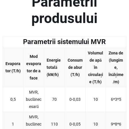
Parametrii
produsului
Parametrii sistemului MVR
Volumul
Zona de
Mod
Energie
Consum
de apă
(lungim
Evapora
evapora
totală
de abur
în
e,
tor (T/h)
tor de a
(kW/h)
(T/h)
circulați
înălțime
face
e (T/h)
/m)
MVR,
0,5
buclănec
70
0-0,03
10
6*3*5
esară
MVR,
1
buclănec
110
0-0,05
10
9*8*6