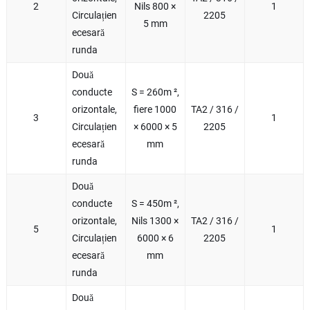
2
Nils 800 ×
1
Circulațien
2205
5 mm
ecesară
runda
Două
conducte
S = 260m ²,
orizontale,
fiere 1000
TA2 / 316 /
3
1
Circulațien
× 6000 × 5
2205
ecesară
mm
runda
Două
conducte
S = 450m ²,
orizontale,
Nils 1300 ×
TA2 / 316 /
5
1
Circulațien
6000 × 6
2205
ecesară
mm
runda
Două