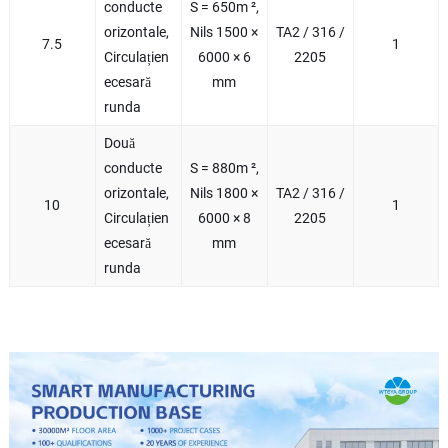
conducte
S = 650m ²,
orizontale,
Nils 1500 ×
TA2 / 316 /
7.5
1
Circulațien
6000 × 6
2205
ecesară
mm
runda
Două
conducte
S = 880m ²,
orizontale,
Nils 1800 ×
TA2 / 316 /
10
1
Circulațien
6000 × 8
2205
ecesară
mm
runda