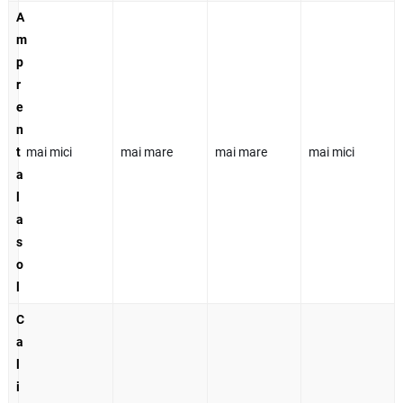
A
m
p
r
e
n
t
mai mici
mai mare
mai mare
mai mici
a
l
a
s
o
l
C
a
l
i