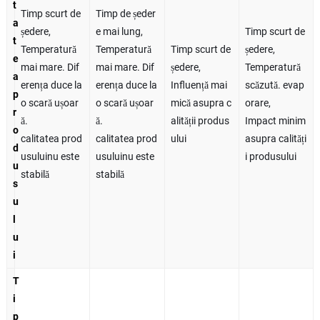
t
Timp scurt de
Timp de ședer
a
ședere,
e mai lung,
Timp scurt de
t
Temperatură
Temperatură
Timp scurt de
ședere,
e
mai mare. Dif
mai mare. Dif
ședere,
Temperatură
a
erența duce la
erența duce la
Influență mai
scăzută. evap
p
o scară ușoar
o scară ușoar
mică asupra c
orare,
r
ă.
ă.
alității produs
Impact minim
o
calitatea prod
calitatea prod
ului
asupra calități
d
usuluinu este
usuluinu este
i produsului
u
stabilă
stabilă
s
u
l
u
i
T
i
p