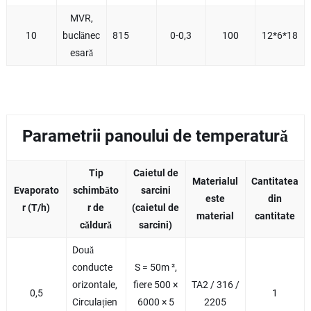
MVR,
10
buclănec
815
0-0,3
100
12*6*18
esară
Parametrii panoului de temperatură
Tip
Caietul de
Materialul
Cantitatea
Evaporato
schimbăto
sarcini
este
din
r (T/h)
r de
(caietul de
material
cantitate
căldură
sarcini)
Două
conducte
S = 50m ²,
orizontale,
fiere 500 ×
TA2 / 316 /
0,5
1
Circulațien
6000 × 5
2205