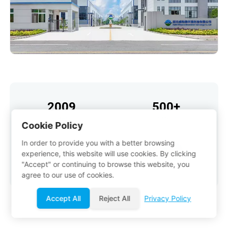
2009
500+
Fondată În
Personal Profesionist
Cookie Policy
In order to provide you with a better browsing
30000m²+
2000+
experience, this website will use cookies. By clicking
Zona Fabricii
Cazul Proiectului
"Accept" or continuing to browse this website, you
agree to our use of cookies.
Accept All
Reject All
Privacy Policy