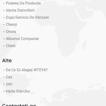
Puterea De Producție
Istoria Dezvoltării
După-Serviciu De Vânzare
Clienții
Onora
Albumul Companiei
Client
Alte
De Ce Să Alegeți WTEYA?
Caz
Știri
Harta Site-Ului
Contactaţi-ne