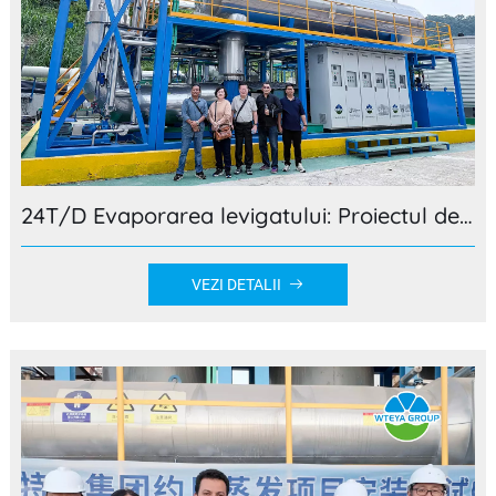
24T/D Evaporarea levigatului: Proiectul de evacuare zero lichide a depozitului de gunoi Guangdong Wuma MVR
VEZI DETALII