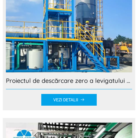
Proiectul de descărcare zero a levigatului din depozitul de deșeuri din Chuzhou — Cristalizarea prin evaporare, atingerea a 100% Zero descărcare de lichid!
VEZI DETALII