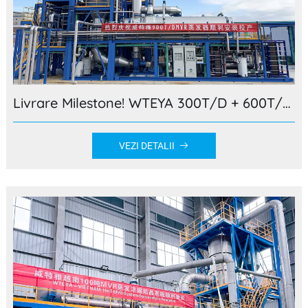
Livrare Milestone! WTEYA 300T/D + 600T/D Mare-Proiectul la scară zero de evacuare a apelor uzate în Mongolia Interioară a fost finalizat cu succes!
VEZI DETALII