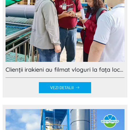
Clienții irakieni au filmat vloguri la fața locului pentru a fi martori la întregul proces de tratare a apelor uzate WTEYA!
VEZI DETALII