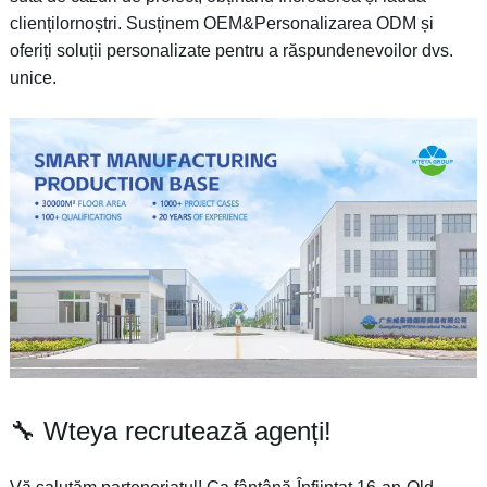
cliențilornoștri. Susținem OEM&Personalizarea ODM și
oferiți soluții personalizate pentru a răspundenevoilor dvs.
unice.
🔧 Wteya recrutează agenți!