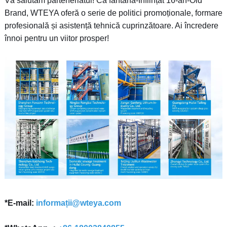
Vă salutăm parteneriatul! Ca fântână-Înființat 16-an-Old
Brand, WTEYA oferă o serie de politici promoționale, formare
profesională și asistență tehnică cuprinzătoare. Ai încredere
înnoi pentru un viitor prosper!
*E-mail:
informații@wteya.com