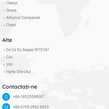
Clienții
Onora
Albumul Companiei
Client
Alte
De Ce Să Alegeți WTEYA?
Caz
Știri
Harta Site-Ului
Contactaţi-ne
+86-18925598087
+86-0769-2863 6053