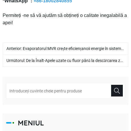
*WhatsApp ：
+86-18002840855
Permiteți -ne să vă ajutăm să obțineți o calitate inegalabilă a
apei!
Anterior:
Evaporatorul MVR crește eficiențanoii energie în sisteme durabile
Următorul:
De la Înalt-Apele uzate cu fluor până la descărcarea zero de lichide: Cum pot companiile de baterii cu litiu să reducă costurile de tratare a mediului?
MENIUL