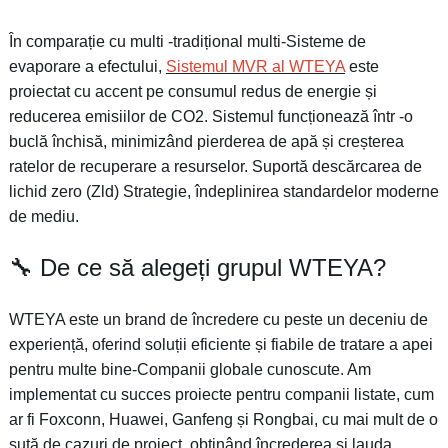
În comparație cu multi -tradițional multi-Sisteme de
evaporare a efectului,
Sistemul MVR al WTEYA
este
proiectat cu accent pe consumul redus de energie și
reducerea emisiilor de CO2. Sistemul funcționează într -o
buclă închisă, minimizând pierderea de apă și creșterea
ratelor de recuperare a resurselor. Suportă descărcarea de
lichid zero (Zld) Strategie, îndeplinirea standardelor moderne
de mediu.
🔧 De ce să alegeți grupul WTEYA?
WTEYA este un brand de încredere cu peste un deceniu de
experiență, oferind soluții eficiente și fiabile de tratare a apei
pentru multe bine-Companii globale cunoscute. Am
implementat cu succes proiecte pentru companii listate, cum
ar fi Foxconn, Huawei, Ganfeng și Rongbai, cu mai mult de o
sută de cazuri de proiect, obținând încrederea și lauda