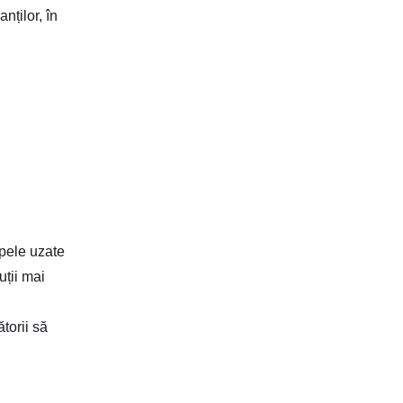
nților, în
apele uzate
uții mai
torii să