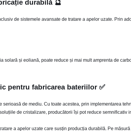
bricație durabilă 🔮
 inclusiv de sistemele avansate de tratare a apelor uzate. Prin ad
gia solară și eoliană, poate reduce și mai mult amprenta de carb
ic pentru fabricarea bateriilor ✅
are serioasă de mediu. Cu toate acestea, prin implementarea tehn
uțiile de cristalizare, producătorii își pot reduce semnificativ 
tratare a apelor uzate care susțin producția durabilă. Pe măsură