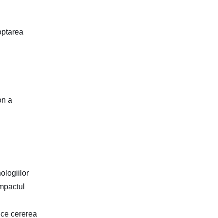
optarea
on a
ologiilor
impactul
 ce cererea