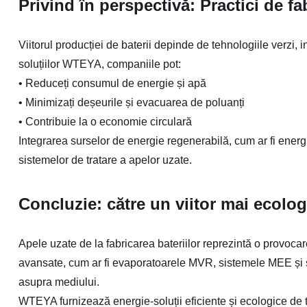
Privind în perspectivă: Practici de fa
Viitorul producției de baterii depinde de tehnologiile verzi,
soluțiilor WTEYA, companiile pot:
•
Reduceți consumul de energie și apă
•
Minimizați deșeurile și evacuarea de poluanți
•
Contribuie la o economie circulară
Integrarea surselor de energie regenerabilă, cum ar fi ener
sistemelor de tratare a apelor uzate.
Concluzie: către un viitor mai ecolog
Apele uzate de la fabricarea bateriilor reprezintă o provoc
avansate, cum ar fi evaporatoarele MVR, sistemele MEE și sol
asupra mediului.
WTEYA furnizează energie-soluții eficiente și ecologice de 