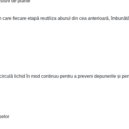
nsiuni de plante
care fiecare etapă reutiliza aburul din cea anterioară, îmbunăt
 circulă lichid în mod continuu pentru a preveni depunerile și pe
selor