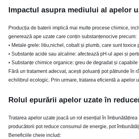
Impactul asupra mediului al apelor uz
Producția de baterii implică mai multe procese chimice, incl
generează ape uzate care conțin substanțenocive precum:
•
Metale grele: litiu,nichel, cobalt și plumb, care sunt toxic
•
Substanțe acide sau alcaline: afectează pH-ul apei și per
•
Substanțe chimice organice: greu de degradat și capabile 
Fără un tratament adecvat, acești poluanți pot pătrunde în r
echilibrul ecologic. Prin urmare, tratarea eficientă a apelor 
Rolul epurării apelor uzate în reduc
Tratarea apelor uzate joacă un rol esențial în îmbunătățirea d
producătorii pot reduce consumul de energie, pot îmbunătăți
Beneficiile cheie includ: