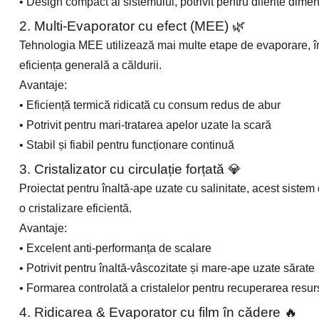
•
Design compact al sistemului, potrivit pentru diferite dime
2. Multi-Evaporator cu efect (MEE) 🌿
Tehnologia MEE utilizează mai multe etape de evaporare, în 
eficiența generală a căldurii.
Avantaje:
•
Eficiență termică ridicată cu consum redus de abur
•
Potrivit pentru mari-tratarea apelor uzate la scară
•
Stabil și fiabil pentru funcționare continuă
3. Cristalizator cu circulație forțată 💎
Proiectat pentru înaltă-ape uzate cu salinitate, acest sistem
o cristalizare eficientă.
Avantaje:
•
Excelent anti-performanța de scalare
•
Potrivit pentru înaltă-vâscozitate și mare-ape uzate sărate
•
Formarea controlată a cristalelor pentru recuperarea resur
4. Ridicarea & Evaporator cu film în cădere 🔥