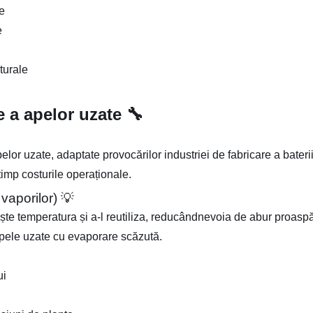
e
e
turale
e a apelor uzate 🔧
r uzate, adaptate provocărilor industriei de fabricare a baterii
 timp costurile operaționale.
aporilor) 💡
e temperatura și a-l reutiliza, reducândnevoia de abur proaspă
 apele uzate cu evaporare scăzută.
ui