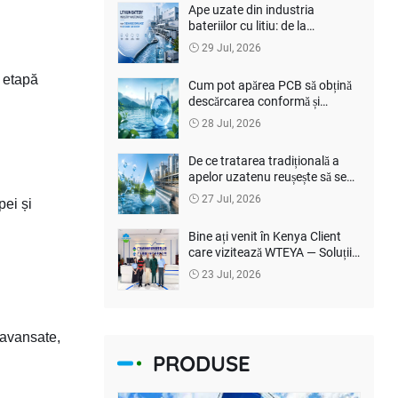
Ape uzate din industria
bateriilor cu litiu: de la
„Conformitatea de descărcare”
29 Jul, 2026
la recuperarea resurselor
e etapă
Cum pot apărea PCB să obțină
descărcarea conformă și
tratarea inofensivă?
28 Jul, 2026
De ce tratarea tradițională a
apelor uzatenu reușește să se
descurce lanivel ridicat-COD
27 Jul, 2026
pei și
Ape uzate?
Bine ați venit în Kenya Client
care vizitează WTEYA — Soluții
de desalinizare de coastă
23 Jul, 2026
discutate
i avansate,
PRODUSE