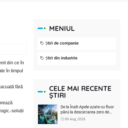
a
MENIUL
Știri de companie
Știri din industrie
nit din ce în
te în timpul
CELE MAI RECENTE
vacuată fără
ȘTIRI
lorează
De la Înalt-Apele uzate cu fluor
ogic.-soluții
până la descărcarea zero de
lichide: Cum pot companiile de
06 Aug, 2026
baterii cu litiu să reducă
costurile de tratare a mediului?