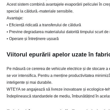
Acest sistem combină avantajele evaporării peliculei în creș
special la căldură.-materiale sensibile.
Avantaje:
•
Eficiență ridicată a transferului de căldură
•
Previne degradarea materialului datorită timpului scurt de
•
Operare și întreținere ușoară
Viitorul epurării apelor uzate în fabri
Pe măsură ce cererea de vehicule electrice și de stocare a 
se vor intensifica. Pentru a menține productivitatea minimiz
inteligente și mai durabile.
WTEYA se angajează să livreze inovatoare și ecologice-tehno
îndeplinească standardele de mediu, îmbunătățind în același