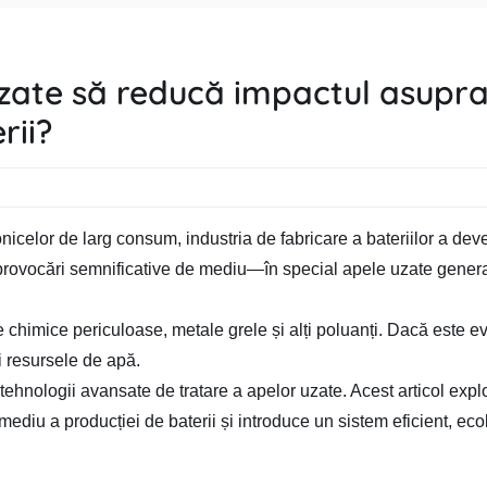
zate să reducă impactul asupr
rii?
nicelor de larg consum, industria de fabricare a bateriilor a deve
 provocări semnificative de mediu—în special apele uzate genera
 chimice periculoase, metale grele și alți poluanți. Dacă este e
 resursele de apă.
tehnologii avansate de tratare a apelor uzate. Acest articol exp
diu a producției de baterii și introduce un sistem eficient, ecol