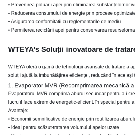
•
Prevenirea poluării apei prin eliminarea substanțelornociv
•
Reducerea consumului de energie prin procese optimizat
•
Asigurarea conformitatii cu reglementarile de mediu
•
Permiterea reciclării apei pentru conservarea resurselorna
WTEYA’s Soluții inovatoare de tratar
WTEYA oferă o gamă de tehnologii avansate de tratare a apelo
soluții ajută la îmbunătățirea eficienței, reducând în același
1. Evaporator MVR (Recomprimarea mecanică a v
Evaporatorul MVR comprimă aburul secundar pentru a-i creșt
lucru îl face extrem de energetic-eficient, în special pentru
Avantaje:
•
Economii semnificative de energie prin reutilizarea aburul
•
Ideal pentru scăzut-tratarea volumului apelor uzate