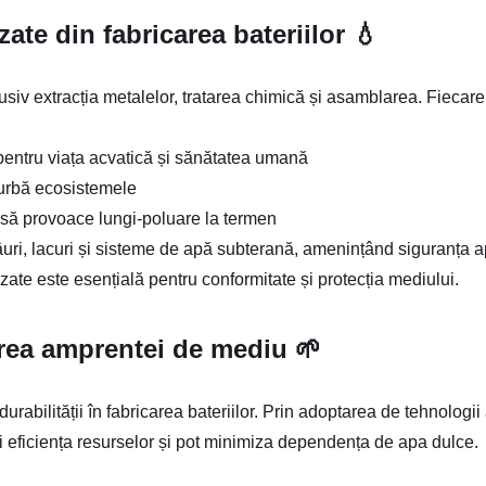
ate din fabricarea bateriilor 💧
usiv extracția metalelor, tratarea chimică și asamblarea. Fiecar
e pentru viața acvatică și sănătatea umană
turbă ecosistemele
să provoace lungi-poluare la termen
âuri, lacuri și sisteme de apă subterană, amenințând siguranța a
uzate este esențială pentru conformitate și protecția mediului.
erea amprentei de mediu 🌱
urabilității în fabricarea bateriilor. Prin adoptarea de tehnologi
 eficiența resurselor și pot minimiza dependența de apa dulce.