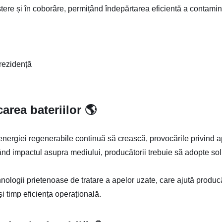
tere și în coborâre, permițând îndepărtarea eficientă a contamina
 rezidență
carea bateriilor 🌎
energiei regenerabile continuă să crească, provocările privind 
ând impactul asupra mediului, producătorii trebuie să adopte sol
logii prietenoase de tratare a apelor uzate, care ajută producă
 timp eficiența operațională.