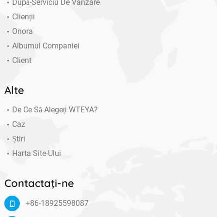
După-Serviciu De Vânzare
Clienții
Onora
Albumul Companiei
Client
Alte
De Ce Să Alegeți WTEYA?
Caz
Știri
Harta Site-Ului
Contactaţi-ne
+86-18925598087