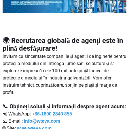
🌍 Recrutarea globală de agenți este în
plină desfășurare!
Invităm cu sinceritate companiile și agenții de inginerie pentru
protecția mediului din întreaga lume săni se alăture și să
exploreze împreună cele 100-miliarde-piață lanivel de
protecție a mediului în industria galvanizării! Vom oferi
instruire tehnică cuprinzătoare, sprijin pe piață și marje de
profit.
📞 Obțineți soluții și informații despre agent acum:
📲 WhatsApp:
+86-1800 2840 855
📧 E-mail:
info@wteya.com
🌐 Site:
www.wteya.com