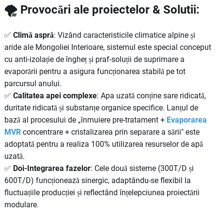
🌪️ Provocări ale proiectelor & Solutii:
✅
Climă aspră
: Vizând caracteristicile climatice alpine și
aride ale Mongoliei Interioare, sistemul este special conceput
cu anti-izolație de îngheț și praf-soluții de suprimare a
evaporării pentru a asigura funcționarea stabilă pe tot
parcursul anului.
✅
Calitatea apei complexe
: Apa uzată conține sare ridicată,
duritate ridicată și substanțe organice specifice. Lanțul de
bază al procesului de „înmuiere pre-tratament +
Evaporarea
MVR
concentrare + cristalizarea prin separare a sării" este
adoptată pentru a realiza 100% utilizarea resurselor de apă
uzată.
✅
Doi-Integrarea fazelor
: Cele două sisteme (300T/D și
600T/D) funcționează sinergic, adaptându-se flexibil la
fluctuațiile producției și reflectând înțelepciunea proiectării
modulare.