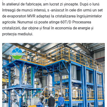
În atelierul de fabricație, am lucrat zi șinoapte. După o lună
întreagă de muncă intensă, s -anăscut în cele din urmă un set
de evaporatori MVR adaptați la cristalizarea îngrășămintelor
agricole. Nunumai că poate atinge 60T/D Procesarea
cristalizării, dar obține și final în economia de energie și
protecția mediului.