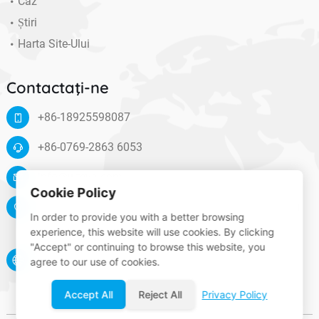
Caz
Știri
Harta Site-Ului
Contactaţi-ne
+86-18925598087
+86-0769-2863 6053
info@wteya.com
Cookie Policy
Floor 14, F4 building, TianAn digital town, Nancheng
In order to provide you with a better browsing
District, Dongguan, Guangdong, China
experience, this website will use cookies. By clicking
"Accept" or continuing to browse this website, you
www.wteya.com
agree to our use of cookies.
Accept All
Reject All
Privacy Policy