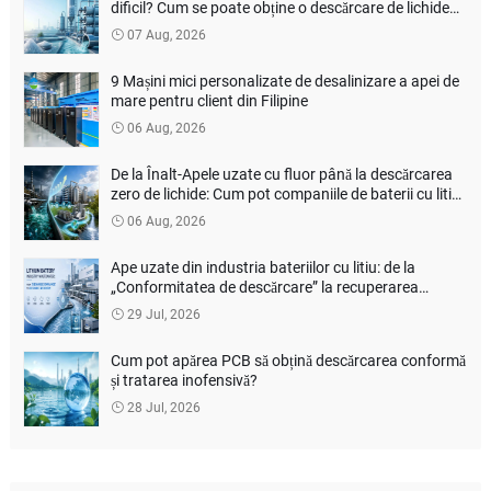
dificil? Cum se poate obține o descărcare de lichide
zero adevărată?
07 Aug, 2026
9 Mașini mici personalizate de desalinizare a apei de
mare pentru client din Filipine
06 Aug, 2026
De la Înalt-Apele uzate cu fluor până la descărcarea
zero de lichide: Cum pot companiile de baterii cu litiu
să reducă costurile de tratare a mediului?
06 Aug, 2026
Ape uzate din industria bateriilor cu litiu: de la
„Conformitatea de descărcare” la recuperarea
resurselor
29 Jul, 2026
Cum pot apărea PCB să obțină descărcarea conformă
și tratarea inofensivă?
28 Jul, 2026